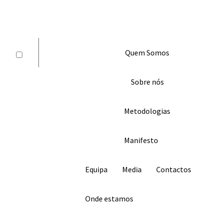
Skip
to
content
À DESCOBERTA DA TUA NATUREZA
Quem Somos
Sobre nós
Metodologias
Manifesto
Equipa
Media
Contactos
Onde estamos