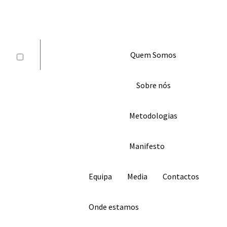
Skip
to
content
À DESCOBERTA DA TUA NATUREZA
Quem Somos
Sobre nós
Metodologias
Manifesto
Equipa
Media
Contactos
Onde estamos