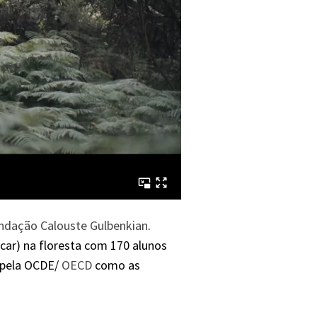
ndação Calouste Gulbenkian
.
ncar) na floresta com 170 alunos
 pela OCDE/
OECD
como as