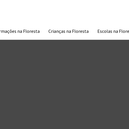
À DESCOBERTA DA TUA NATUREZA
rmações na Floresta
Crianças na Floresta
Escolas na Flor