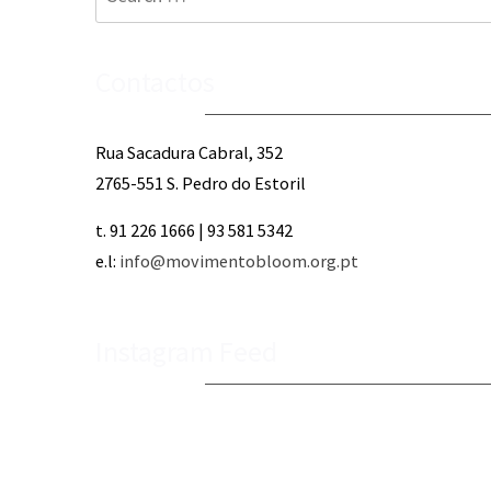
for:
Contactos
Rua Sacadura Cabral, 352
2765-551 S. Pedro do Estoril
t. 91 226 1666 | 93 581 5342
e.l:
info@movimentobloom.org.pt
Instagram Feed