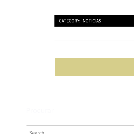
CATEGORY:
NOTICIAS
Post
navigation
Procurar
Search