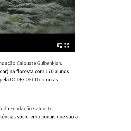
ndação Calouste Gulbenkian
.
ncar) na floresta com 170 alunos
 pela OCDE/
OECD
como as
to da
Fundação Calouste
tências sócio-emocionais que são a