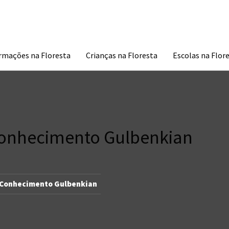
À DESCOBERTA DA TUA NATUREZA
rmações na Floresta
Crianças na Floresta
Escolas na Flor
onhecimento Gulbenkian
Conhecimento Gulbenkian