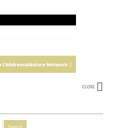
a Childrens&Nature Network
CLOSE