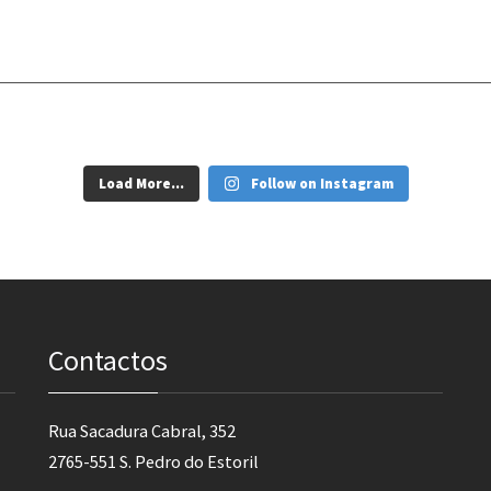
Load More...
Follow on Instagram
Contactos
Rua Sacadura Cabral, 352
2765-551 S. Pedro do Estoril