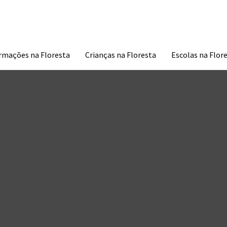
À DESCOBERTA DA TUA NATUREZA
rmações na Floresta
Crianças na Floresta
Escolas na Flor