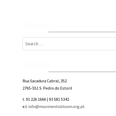
Procurar
Search
for:
Contactos
Rua Sacadura Cabral, 352
2765-551 S. Pedro do Estoril
t. 91 226 1666 | 93 581 5342
e.l:
info@movimentobloom.org.pt