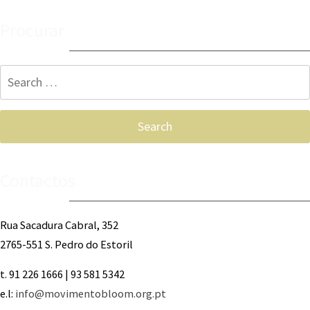
Procurar
Search
for:
Contactos
Rua Sacadura Cabral, 352
2765-551 S. Pedro do Estoril
t. 91 226 1666 | 93 581 5342
e.l:
info@movimentobloom.org.pt