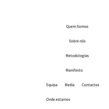
Skip
to
content
À DESCOBERTA DA TUA NATUREZA
Quem Somos
Sobre nós
Metodologias
Manifesto
Equipa
Media
Contactos
Onde estamos