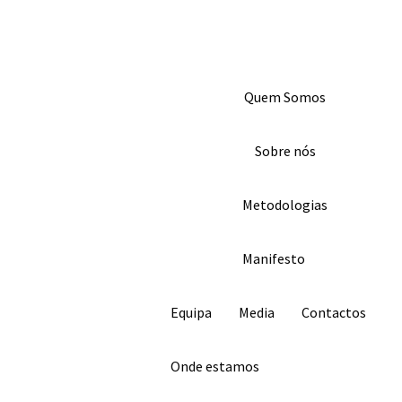
Skip
to
content
À DESCOBERTA DA TUA NATUREZA
Quem Somos
Sobre nós
Metodologias
Manifesto
Equipa
Media
Contactos
Onde estamos