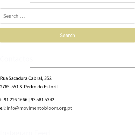
Search
for:
Contactos
Rua Sacadura Cabral, 352
2765-551 S. Pedro do Estoril
t. 91 226 1666 | 93 581 5342
e.l:
info@movimentobloom.org.pt
Instagram Feed