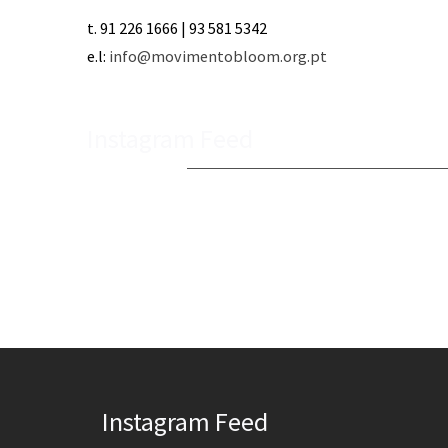
t. 91 226 1666 | 93 581 5342
e.l:
info@movimentobloom.org.pt
Instagram Feed
Instagram Feed