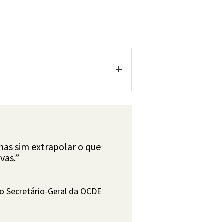
emocional e profunda
consciência e intervenção e
mas sim extrapolar o que
vas.”
tunidades regulares de
s
conhecimentos
do Secretário-Geral da OCDE
mente lúdico e consiste em