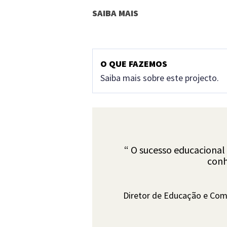
SAIBA MAIS
O QUE FAZEMOS
Saiba mais sobre este projecto.
Oferecemos um conjunto de e
entre uma criança
e a Natu
promovendo o gosto pelas qu
“ O sucesso educacional
conh
Ao mesmo tempo, através de u
aquisição de competências 
Diretor de Educação e Comp
disciplinares
de forma interl
atividades, oficinas e jogos