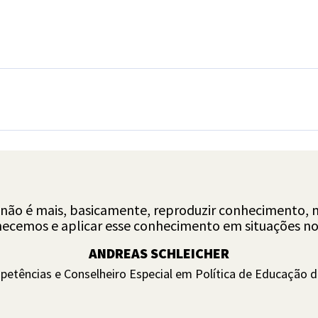
xperiências que desencadeiam
uma ligação directa,
reza
, despoletando atitudes de respeito, dedicação, 
estões ambientais e de
Conservação da Natureza
.
 não é mais, basicamente, reproduzir conhecimento, 
ecemos e aplicar esse conhecimento em situações no
m processo inspirador, oferecemos às crianças opor
físico motoras
e sócio emocionais
, e potenciamo
ANDREAS SCHLEICHER
etências e Conselheiro Especial em Política de Educação 
igada e prática. Assim, o nosso programa é essencial
.