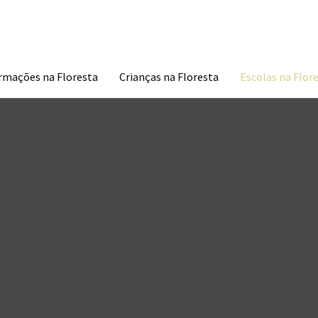
À DESCOBERTA DA TUA NATUREZA
rmações na Floresta
Crianças na Floresta
Escolas na Flor