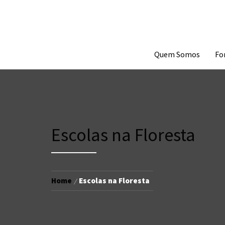
Skip
to
content
Quem Somos
Fo
Escolas na Floresta
Home
Escolas na Floresta